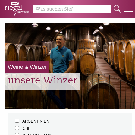
Q
Weine & Winzer
unsere Winzer
ARGENTINIEN
CHILE