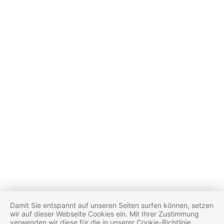
© 2026 Peter Riegel Weinimport GmbH
Downloads
(Bio-) Zertifikate
Kataloge
Nachhaltigkeitsbericht
Lieferanten / Supplier
Rechtliches
Datenschutz
AGB
Kontakt
Impressum
Cookies
Der Artikel wurde in den Warenkorb gelegt.
Der Artikel wurde ihrem Sortiment hinzugefügt.
Damit Sie entspannt auf unseren Seiten surfen können, setzen
wir auf dieser Webseite Cookies ein. Mit Ihrer Zustimmung
verwenden wir diese für die in unserer Cookie-Richtlinie