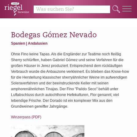
y
Q
Bodegas Gómez Nevado
Spanien | Andalusien
Ohne Fino keine Tapas. Als die Engländer zur Teatime noch fleißig
Sherry schlürften, haben Gabriel Gómez und seine Vorfahren für die
großen Häuser in Jerez produziert. Entsprechend dem rückläufigen
Verbrauch wurde die Anbauzone verkleinert. Es blieben das Know-how
für die Herstellung klassischer sherryähnlicher Weine im aufwendigen
Soleraverfahren und der beeindruckende Keller mit seinen
amphorenähnlichen Tinajas. Der Fino "Palido Seco" behält unter
Luftabschluss durch autochthone Hefekulturen, Flor genannt, viel
lebendige Frische. Der Dorado ist ein komplexer Mix aus den
Grundweinen gereifter Jahrgänge.
Winzerpass (PDF)