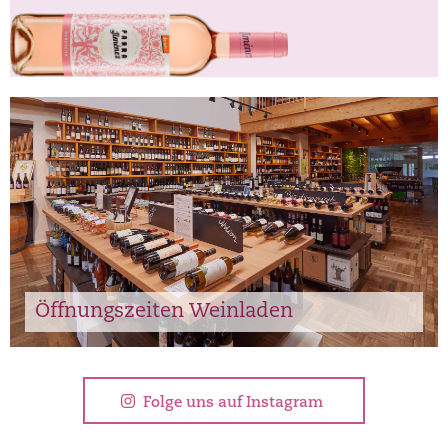
Mittwoch – Freitag 14:00 – 18:00 Uhr
Samstag 10:00 – 14:00 Uhr
An Feiertagen geschlossen.
Sie erreichen uns telefonisch unter: +49
77 74 / 93 13 93
Steinäcker 12 in Orsingen
Öffnungszeiten Weinladen
Folge uns auf Instagram