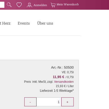
G
Q
Mein Warenkorb
Anmelden
t Herz
Events
Über uns
Art.-Nr.: 50500
VE: 0,75l
11,95 €
/ 0,75l
Preis
inkl. MwSt, zzgl.
Versandkosten
15,93 € / Liter
Lieferzeit 1-5 Werktage*
-
+