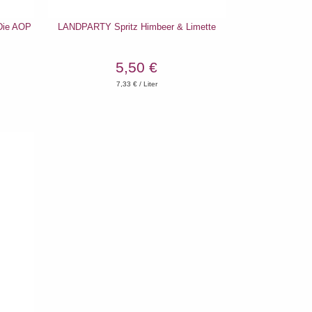
ie AOP
LANDPARTY Spritz Himbeer & Limette
5,50 €
7,33
€ / Liter