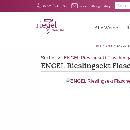
E
F
07774 / 93 13 93
verkauf@riegel.shop
Alle Weine
R
Home
Shop
ENGEL Rie
Suche
>
ENGEL Rieslingsekt Flaschengä
ENGEL Rieslingsekt Flas