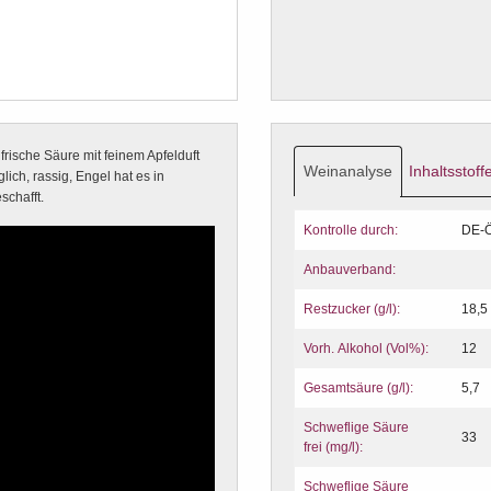
 frische Säure mit feinem Apfelduft
Weinanalyse
Inhaltsstoff
lich, rassig, Engel hat es in
schafft.
Kontrolle durch:
DE-
Anbauverband:
Restzucker (g/l):
18,5
Vorh. Alkohol (Vol%):
12
Gesamtsäure (g/l):
5,7
Schweflige Säure
33
frei (mg/l):
Schweflige Säure