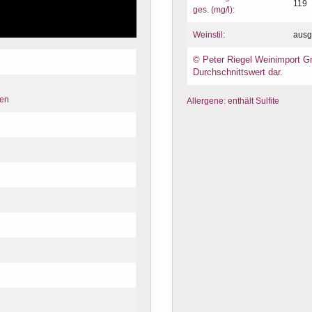
119
ges. (mg/l):
Weinstil:
aus
© Peter Riegel Weinimport Gm
Durchschnittswert dar.
ten
Allergene: enthält Sulfite