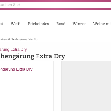
ot
Weiß
Prickelndes
Rosé
Winzer
Weine mi
slingsekt Flaschengärung Extra Dry
rung Extra Dry
chengärung Extra Dry