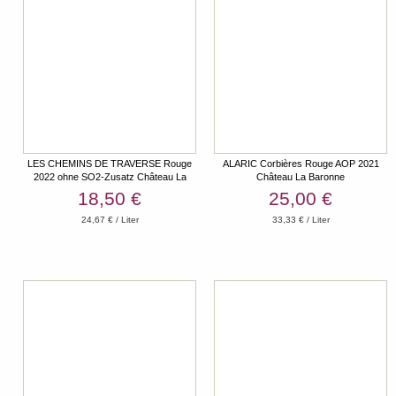
LES CHEMINS DE TRAVERSE Rouge
ALARIC Corbières Rouge AOP 2021
2022 ohne SO2-Zusatz Château La
Château La Baronne
Baronne
18,50 €
25,00 €
24,67 € / Liter
33,33 € / Liter