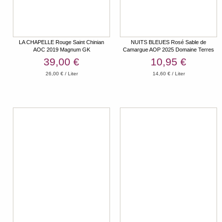
LA CHAPELLE Rouge Saint Chinian
NUITS BLEUES Rosé Sable de
AOC 2019 Magnum GK
Camargue AOP 2025 Domaine Terres
de Sable
39,00 €
10,95 €
26,00 € / Liter
14,60 € / Liter