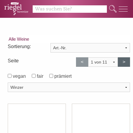
Q
Alle Weine
Sortierung:
Seite
<
>
vegan
fair
prämiert