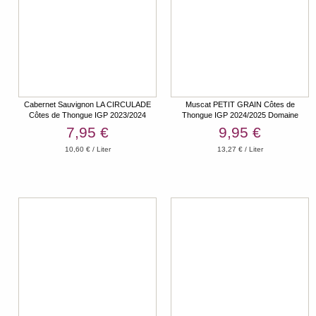
Cabernet Sauvignon LA CIRCULADE
Muscat PETIT GRAIN Côtes de
Côtes de Thongue IGP 2023/2024
Thongue IGP 2024/2025 Domaine
Domaine Bassac
Bassac
7,95 €
9,95 €
10,60 € / Liter
13,27 € / Liter