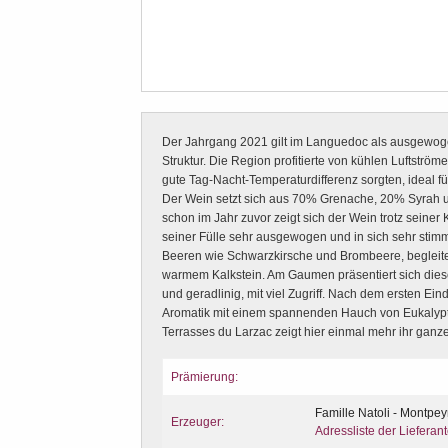
Der Jahrgang 2021 gilt im Languedoc als ausgewog
Struktur. Die Region profitierte von kühlen Luftström
gute Tag-Nacht-Temperaturdifferenz sorgten, ideal 
Der Wein setzt sich aus 70% Grenache, 20% Syrah
schon im Jahr zuvor zeigt sich der Wein trotz seiner 
seiner Fülle sehr ausgewogen und in sich sehr stim
Beeren wie Schwarzkirsche und Brombeere, begleit
warmem Kalkstein. Am Gaumen präsentiert sich dies
und geradlinig, mit viel Zugriff. Nach dem ersten Eind
Aromatik mit einem spannenden Hauch von Eukalypt
Terrasses du Larzac zeigt hier einmal mehr ihr ganze
Prämierung:
Famille Natoli - Montpe
Erzeuger:
Adressliste der Lieferan