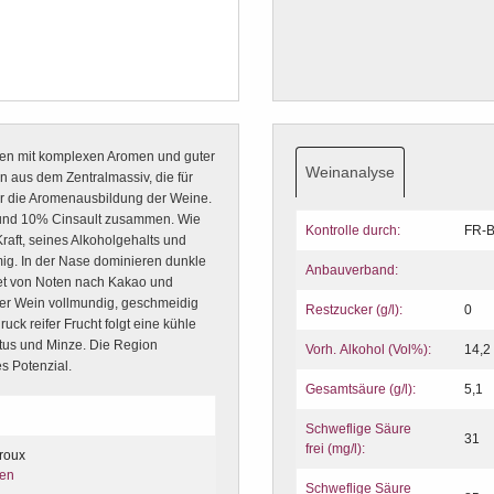
en mit komplexen Aromen und guter
Weinanalyse
en aus dem Zentralmassiv, die für
für die Aromenausbildung der Weine.
 und 10% Cinsault zusammen. Wie
Kontrolle durch:
FR-B
Kraft, seines Alkoholgehalts und
mig. In der Nase dominieren dunkle
Anbauverband:
et von Noten nach Kakao und
er Wein vollmundig, geschmeidig
Restzucker (g/l):
0
ruck reifer Frucht folgt eine kühle
us und Minze. Die Region
Vorh. Alkohol (Vol%):
14,2
s Potenzial.
Gesamtsäure (g/l):
5,1
Schweflige Säure
31
frei (mg/l):
yroux
ten
Schweflige Säure