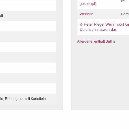
85
ges. (mg/l):
Weinstil:
Barr
lt
© Peter Riegel Weinimport Gm
Durchschnittswert dar.
Allergene: enthält Sulfite
, Rübengratin mit Kartoffeln