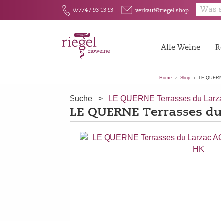
E
F
07774 / 93 13 93
verkauf@riegel.shop
Alle Weine
R
Home
Shop
LE QUERNE
Suche
>
LE QUERNE Terrasses du Larz
LE QUERNE Terrasses du