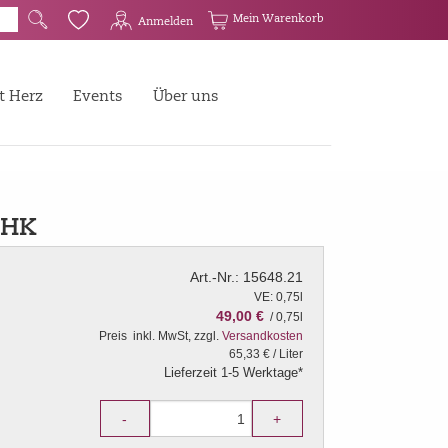
G
Q
Mein Warenkorb
Anmelden
t Herz
Events
Über uns
 HK
Art.-Nr.: 15648.21
VE: 0,75l
49,00 €
/ 0,75l
Preis
inkl. MwSt, zzgl.
Versandkosten
65,33 € / Liter
Lieferzeit 1-5 Werktage*
-
+