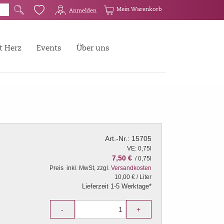
G
Q
Mein Warenkorb
Anmelden
t Herz
Events
Über uns
Art.-Nr.: 15705
VE: 0,75l
7,50 €
/ 0,75l
Preis
inkl. MwSt, zzgl.
Versandkosten
10,00 € / Liter
Lieferzeit 1-5 Werktage*
-
+