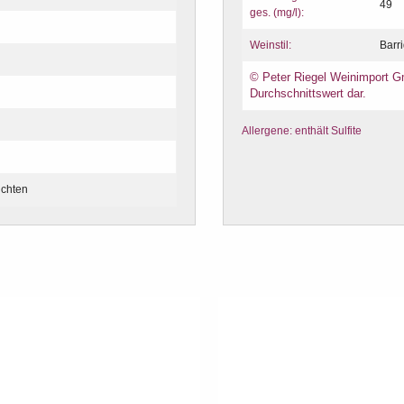
49
ges. (mg/l):
Weinstil:
Barr
© Peter Riegel Weinimport Gm
Durchschnittswert dar.
Allergene: enthält Sulfite
ichten