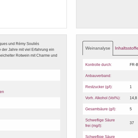
iques und Rémy Souliés
Weinanalyse
Inhaltsstoff
 der Jahre mit viel Erfahrung ein
eichelter Rotwein mit Charme und
Kontrolle durch:
FR-B
Anbauverband:
Restzucker (g/l):
1
ten
Vorh. Alkohol (Vol%):
14,8
Gesamtsäure (g/l):
5
Schweflige Säure
37
frei (mg/l):
Schweflige Säure