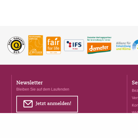
Newsletter
Se
Bleiben Sie auf dem Laufenden
Bez
Ver
E
Jetzt anmelden!
Kon
Wid
for
Ve