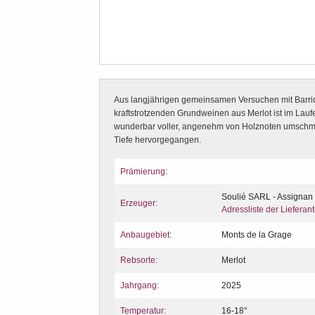
Aus langjährigen gemeinsamen Versuchen mit Barr
kraftstrotzenden Grundweinen aus Merlot ist im Laufe
wunderbar voller, angenehm von Holznoten umschm
Tiefe hervorgegangen.
Prämierung:
Soulié SARL - Assignan
Erzeuger:
Adressliste der Lieferan
Anbaugebiet:
Monts de la Grage
Rebsorte:
Merlot
Jahrgang:
2025
Temperatur:
16-18°