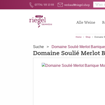
E
F
07774 / 93 13 93
verkauf@riegel.shop
Alle Weine
R
Home
Shop
Domaine So
Suche
>
Domaine Soulié Merlot Barrique
Domaine Soulié Merlot B