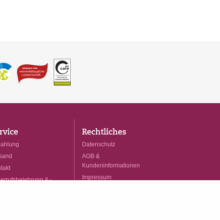
rvice
Rechtliches
ahlung
Datenschutz
sand
AGB &
Kundeninformationen
takt
Impressum
errufsbelehrung & -
mular
Cookies
rtrag widerrufen