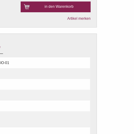
in den Warenkorb
Artikel merken
e
IO-01