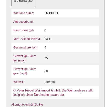
Weinanalyse
Kontrolle durch:
FR-BIO-01
Anbauverband:
Restzucker (g/l):
0
Vorh. Alkohol (Vol%):
13,4
Gesamtsäure (g/l):
5
Schweflige Säure
25
frei (mg/l):
Schweflige Säure
60
ges. (mg/l):
Weinstil:
Barrique
© Peter Riegel Weinimport GmbH. Die Weinanalyse stellt
lediglich einen Durchschnittswert dar.
Allergene: enthält Sulfite