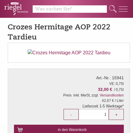
Q
Crozes Hermitage AOP 2022
Tardieu
Art.-Nr.: 15941
VE: 0,75l
32,00 €
/ 0,75l
Preis
inkl. MwSt, zzgl.
Versandkosten
42,67 € / Liter
Lieferzeit 1-5 Werktage*
-
+
in den Warenkorb