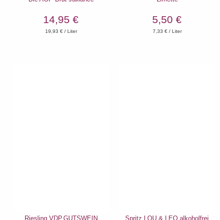
14,95 €
5,50 €
19,93
€ / Liter
7,33
€ / Liter
Riesling VDP.GUTSWEIN
Spritz LOU & LEO alkoholfrei