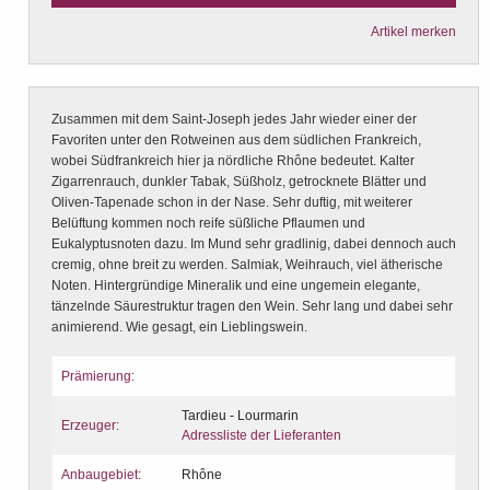
Artikel merken
Zusammen mit dem Saint-Joseph jedes Jahr wieder einer der
Favoriten unter den Rotweinen aus dem südlichen Frankreich,
wobei Südfrankreich hier ja nördliche Rhône bedeutet. Kalter
Zigarrenrauch, dunkler Tabak, Süßholz, getrocknete Blätter und
Oliven-Tapenade schon in der Nase. Sehr duftig, mit weiterer
Belüftung kommen noch reife süßliche Pflaumen und
Eukalyptusnoten dazu. Im Mund sehr gradlinig, dabei dennoch auch
cremig, ohne breit zu werden. Salmiak, Weihrauch, viel ätherische
Noten. Hintergründige Mineralik und eine ungemein elegante,
tänzelnde Säurestruktur tragen den Wein. Sehr lang und dabei sehr
animierend. Wie gesagt, ein Lieblingswein.
Prämierung:
Tardieu - Lourmarin
Erzeuger:
Adressliste der Lieferanten
Anbaugebiet:
Rhône