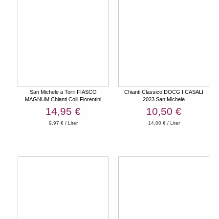
San Michele a Torri FIASCO
Chianti Classico DOCG I CASALI
MAGNUM Chianti Colli Fiorentini
2023 San Michele
DOCG 2023 1,5l
14,95 €
10,50 €
9,97 € / Liter
14,00 € / Liter