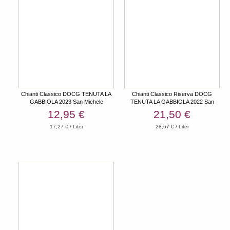
Chianti Classico DOCG TENUTA LA
Chianti Classico Riserva DOCG
GABBIOLA 2023 San Michele
TENUTA LA GABBIOLA 2022 San
Michele
12,95 €
21,50 €
17,27 € / Liter
28,67 € / Liter