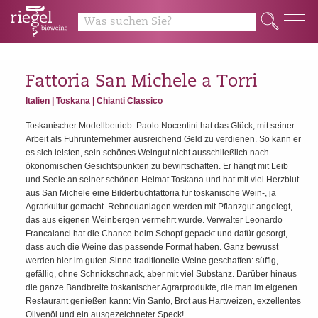
y
Q
Fattoria San Michele a Torri
Italien | Toskana | Chianti Classico
Toskanischer Modellbetrieb. Paolo Nocentini hat das Glück, mit seiner
Arbeit als Fuhrunternehmer ausreichend Geld zu verdienen. So kann er
es sich leisten, sein schönes Weingut nicht ausschließlich nach
ökonomischen Gesichtspunkten zu bewirtschaften. Er hängt mit Leib
und Seele an seiner schönen Heimat Toskana und hat mit viel Herzblut
aus San Michele eine Bilderbuchfattoria für toskanische Wein-, ja
Agrarkultur gemacht. Rebneuanlagen werden mit Pflanzgut angelegt,
das aus eigenen Weinbergen vermehrt wurde. Verwalter Leonardo
Francalanci hat die Chance beim Schopf gepackt und dafür gesorgt,
dass auch die Weine das passende Format haben. Ganz bewusst
werden hier im guten Sinne traditionelle Weine geschaffen: süffig,
gefällig, ohne Schnickschnack, aber mit viel Substanz. Darüber hinaus
die ganze Bandbreite toskanischer Agrarprodukte, die man im eigenen
Restaurant genießen kann: Vin Santo, Brot aus Hartweizen, exzellentes
Olivenöl und ein ausgezeichneter Speck!