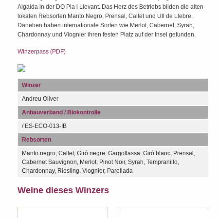
Algaida in der DO Pla i Llevant. Das Herz des Betriebs bilden die alten
lokalen Rebsorten Manto Negro, Prensal, Callet und Ull de Llebre.
Daneben haben internationale Sorten wie Merlot, Cabernet, Syrah,
Chardonnay und Viognier ihren festen Platz auf der Insel gefunden.
Winzerpass (PDF)
Winzer
Andreu Oliver
Anbauverband / Biokontrolle
/ ES-ECO-013-IB
Rebsorten
Manto negro, Callet, Giró negre, Gargollassa, Giró blanc, Prensal,
Cabernet Sauvignon, Merlot, Pinot Noir, Syrah, Tempranillo,
Chardonnay, Riesling, Viognier, Parellada
Weine dieses Winzers