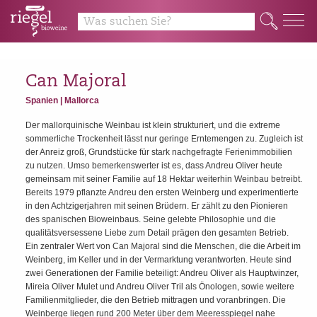
y
Q
Can Majoral
Spanien | Mallorca
Der mallorquinische Weinbau ist klein strukturiert, und die extreme
sommerliche Trockenheit lässt nur geringe Erntemengen zu. Zugleich ist
der Anreiz groß, Grundstücke für stark nachgefragte Ferienimmobilien
zu nutzen. Umso bemerkenswerter ist es, dass Andreu Oliver heute
gemeinsam mit seiner Familie auf 18 Hektar weiterhin Weinbau betreibt.
Bereits 1979 pflanzte Andreu den ersten Weinberg und experimentierte
in den Achtzigerjahren mit seinen Brüdern. Er zählt zu den Pionieren
des spanischen Bioweinbaus. Seine gelebte Philosophie und die
qualitätsversessene Liebe zum Detail prägen den gesamten Betrieb.
Ein zentraler Wert von Can Majoral sind die Menschen, die die Arbeit im
Weinberg, im Keller und in der Vermarktung verantworten. Heute sind
zwei Generationen der Familie beteiligt: Andreu Oliver als Hauptwinzer,
Mireia Oliver Mulet und Andreu Oliver Tril als Önologen, sowie weitere
Familienmitglieder, die den Betrieb mittragen und voranbringen. Die
Weinberge liegen rund 200 Meter über dem Meeresspiegel nahe