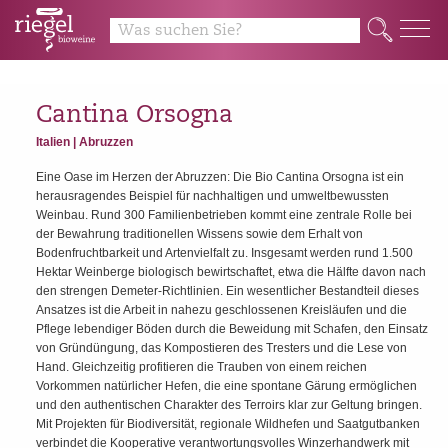
y
Q
Cantina Orsogna
Italien | Abruzzen
Eine Oase im Herzen der Abruzzen: Die Bio Cantina Orsogna ist ein
herausragendes Beispiel für nachhaltigen und umweltbewussten
Weinbau. Rund 300 Familienbetrieben kommt eine zentrale Rolle bei
der Bewahrung traditionellen Wissens sowie dem Erhalt von
Bodenfruchtbarkeit und Artenvielfalt zu. Insgesamt werden rund 1.500
Hektar Weinberge biologisch bewirtschaftet, etwa die Hälfte davon nach
den strengen Demeter-Richtlinien. Ein wesentlicher Bestandteil dieses
Ansatzes ist die Arbeit in nahezu geschlossenen Kreisläufen und die
Pflege lebendiger Böden durch die Beweidung mit Schafen, den Einsatz
von Gründüngung, das Kompostieren des Tresters und die Lese von
Hand. Gleichzeitig profitieren die Trauben von einem reichen
Vorkommen natürlicher Hefen, die eine spontane Gärung ermöglichen
und den authentischen Charakter des Terroirs klar zur Geltung bringen.
Mit Projekten für Biodiversität, regionale Wildhefen und Saatgutbanken
verbindet die Kooperative verantwortungsvolles Winzerhandwerk mit