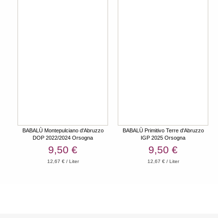
BABALÙ Montepulciano d'Abruzzo
BABALÙ Primitivo Terre d'Abruzzo
DOP 2022/2024 Orsogna
IGP 2025 Orsogna
9,50 €
9,50 €
12,67 € / Liter
12,67 € / Liter