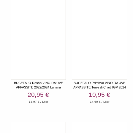
BUCEFALO Rosso VINO DA UVE
BUCEFALO Primitivo VINO DA UVE
APPASSITE 2022/2024 Lunaria
APPASSITE Terre di Chieti IGP 2024
Magnum
Lunaria
20,95 €
10,95 €
13,97 € / Liter
14,60 € / Liter