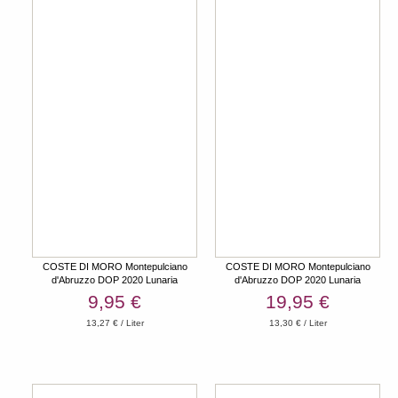
COSTE DI MORO Montepulciano
COSTE DI MORO Montepulciano
d'Abruzzo DOP 2020 Lunaria
d'Abruzzo DOP 2020 Lunaria
Magnum
9,95 €
19,95 €
13,27 € / Liter
13,30 € / Liter