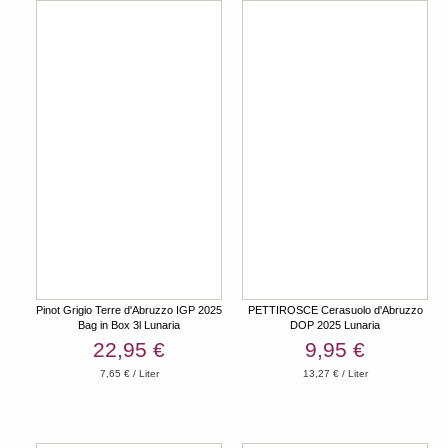
Pinot Grigio Terre d'Abruzzo IGP 2025
PETTIROSCE Cerasuolo d'Abruzzo
Bag in Box 3l Lunaria
DOP 2025 Lunaria
22,95 €
9,95 €
7,65 € / Liter
13,27 € / Liter