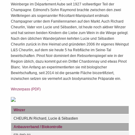
Weinberge im Département Aube seit 1927 vollwertiger Teil der
Champagne. Edmond's Sohn Raymond brachte zwischen den zwei
Weltkriegen als sogenannter Récoltant-Manipulant erstmals
Champagner unter dem Familiennamen auf den Markt. Auch Richard
Cheurlin, Vater von Lucie und Sébastien, ist heute noch aktiver Winzer
und hat seinen beiden Kindern die Liebe zum Wein in die Wiege gelegt.
Nach den üblichen Wanderjahren kehrten Lucie und Sébastien
Cheurlin zurück in ihre Heimat und gründeten 2006 ihr eigenes Weingut
L&S Cheurlin, auf dem sie heute 5 ha Rebfläche im Seine-Tal
bewirtschaften. Pinot Noir dominiert den Rebsortenspiegel wie in der
Region üblich, dazu kommt gut ein Drittel Chardonnay und etwas Pinot
Blanc. Von Anfang an experimentierten sie mit biologischer
Bewirtschaftung, seit 2014 ist die gesamte Fläche biozertifiziert,
inzwischen setzen sie vermehrt auch biodynamische Präparate ein.
Winzerpass (PDF)
Winzer
CHEURLIN Richard, Lucie & Sébastien
Anbauverband / Biokontrolle