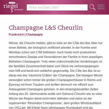
y
Q
Champagne L&S Cheurlin
Frankreich | Champagne
Winzer, die Cheurlin heißen, gibt es viele an der Côte des Bar. Aber nur
einen Betrieb, der biologisch zertifiziert arbeitet. In der Familie wird
Weinbau schon seit 1788 betrieben. Auch heute noch produzieren
verschiedene Zweige und Generationen der Familie in ihren jeweiligen
Betrieben Champagner. Trotz vieler unterschiedlicher Vorstellungen ist
der familiäre Zusammenhalt dabei zum Glück nie verlorengegangen:
man hilft und berät sich weiterhin gegenseitig. Die Côte des Bar ist so
etwas wie das ‘hässliche Entlein‘ der Champagne. Die hiesigen Winzer
versorgten schon immer die großen Champagnerhäuser in Reims und
Épernay mit ihren Trauben und durften dennoch nie offiziell zum
Anbaugebiet Champagne gehören. In den krisengebeutelten Zeiten
Anfang des 20. Jahrhunderts wollte sich Edmond Cheurlin wie so viele
Winzer der Region damit nicht mehr abfinden und nahm an der
sogenannten ‘Révolution Champenoise‘, dem großen Winzeraufstand
von 1911 teil. Mit Erfolg! Nach jahrelangem Rechtsstreit sind die