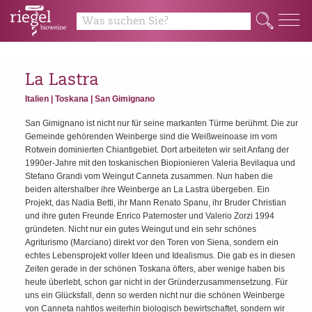
y
Q
La Lastra
Italien | Toskana | San Gimignano
San Gimignano ist nicht nur für seine markanten Türme berühmt. Die zur
Gemeinde gehörenden Weinberge sind die Weißweinoase im vom
Rotwein dominierten Chiantigebiet. Dort arbeiteten wir seit Anfang der
1990er-Jahre mit den toskanischen Biopionieren Valeria Bevilaqua und
Stefano Grandi vom Weingut Canneta zusammen. Nun haben die
beiden altershalber ihre Weinberge an La Lastra übergeben. Ein
Projekt, das Nadia Betti, ihr Mann Renato Spanu, ihr Bruder Christian
und ihre guten Freunde Enrico Paternoster und Valerio Zorzi 1994
gründeten. Nicht nur ein gutes Weingut und ein sehr schönes
Agriturismo (Marciano) direkt vor den Toren von Siena, sondern ein
echtes Lebensprojekt voller Ideen und Idealismus. Die gab es in diesen
Zeiten gerade in der schönen Toskana öfters, aber wenige haben bis
heute überlebt, schon gar nicht in der Gründerzusammensetzung. Für
uns ein Glücksfall, denn so werden nicht nur die schönen Weinberge
von Canneta nahtlos weiterhin biologisch bewirtschaftet, sondern wir