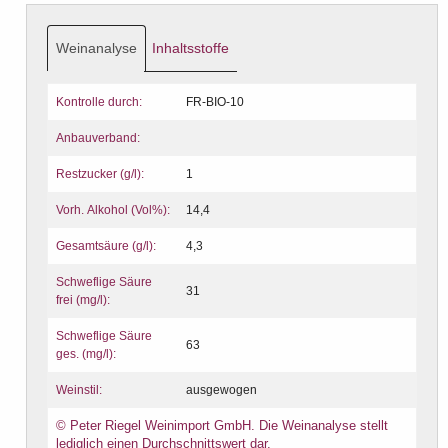
Weinanalyse
Inhaltsstoffe
Kontrolle durch:
FR-BIO-10
Anbauverband:
Restzucker (g/l):
1
Vorh. Alkohol (Vol%):
14,4
Gesamtsäure (g/l):
4,3
Schweflige Säure
31
frei (mg/l):
Schweflige Säure
63
ges. (mg/l):
Weinstil:
ausgewogen
© Peter Riegel Weinimport GmbH. Die Weinanalyse stellt
lediglich einen Durchschnittswert dar.