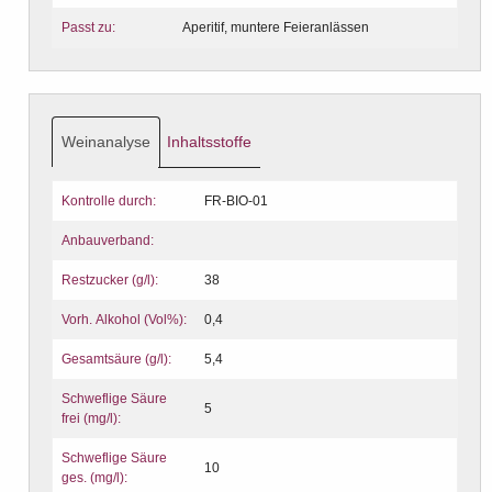
Passt zu:
Aperitif, muntere Feieranlässen
Weinanalyse
Inhaltsstoffe
Kontrolle durch:
FR-BIO-01
Anbauverband:
Restzucker (g/l):
38
Vorh. Alkohol (Vol%):
0,4
Gesamtsäure (g/l):
5,4
Schweflige Säure
5
frei (mg/l):
Schweflige Säure
10
ges. (mg/l):