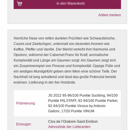
in den Warenkorb
Artikel merken
Herrliche Nase von reifen dunklen Früchten wie Schwarzkirsche,
Cassis und Zwetschgen, untermalt von dezenten Aromen wie
Kaffee, Pfeffer und Vanille. Der Merlot verleiht ihm Harmonie und
Opulenz, während der Cabernet Franc für Kraft, aromatische
Komplexität und Länge am Gaumen sorgt. Am Gaumen zeigt sich
ein Zusammenspiel von Finesse und Komplexität. Üppige Fülle und
ein seidiges Mundgefühl geben dem Wein eine schöne Tiefe. Der
Nachhall ist lang anhaltend und lässt das große Potenzial bereits
erahnen. Lieferung in der 6er Holzkiste.
JG 2022 95-96/100 Punkte Suckling, 94/100
Punkte FALSTAFF, 92-94/100 Punkte Parker,
Prämierung:
92-94/100 Punkte Vinous by Antonio
Galloni, 17/20 Punkte VINUM
Clos de l’Oratoire-Saint Emilion
Erzeuger:
Adressliste der Lieferanten