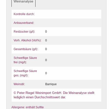
Weinanalyse
Kontrolle durch:
Anbauverband:
Restzucker (g/l):
0
Vorh. Alkohol (Vol%):
0
Gesamtsäure (g/l):
0
Schweflige Säure
0
frei (mg/l):
Schweflige Säure
0
ges. (mg/l):
Weinstil:
Barrique
© Peter Riegel Weinimport GmbH. Die Weinanalyse stellt
lediglich einen Durchschnittswert dar.
Allergene: enthält Sulfite