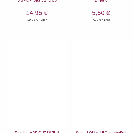
Die AOP Brut Jaillance
Limette
14,95 €
5,50 €
19,93
€ / Liter
7,33
€ / Liter
Riesling VDP.GUTSWEIN
Spritz LOU & LEO alkoholfrei