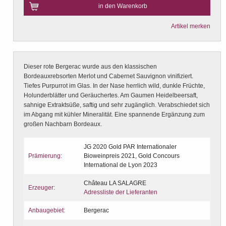
in den Warenkorb
Artikel merken
Dieser rote Bergerac wurde aus den klassischen
Bordeauxrebsorten Merlot und Cabernet Sauvignon vinifiziert.
Tiefes Purpurrot im Glas. In der Nase herrlich wild, dunkle Früchte,
Holunderblätter und Geräuchertes. Am Gaumen Heidelbeersaft,
sahnige Extraktsüße, saftig und sehr zugänglich. Verabschiedet sich
im Abgang mit kühler Mineralität. Eine spannende Ergänzung zum
großen Nachbarn Bordeaux.
JG 2020 Gold PAR Internationaler
Prämierung:
Bioweinpreis 2021, Gold Concours
International de Lyon 2023
Château LA SALAGRE
Erzeuger:
Adressliste der Lieferanten
Anbaugebiet:
Bergerac