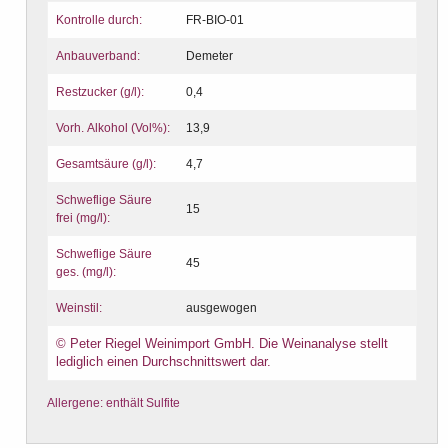
Kontrolle durch:
FR-BIO-01
Anbauverband:
Demeter
Restzucker (g/l):
0,4
Vorh. Alkohol (Vol%):
13,9
Gesamtsäure (g/l):
4,7
Schweflige Säure
15
frei (mg/l):
Schweflige Säure
45
ges. (mg/l):
Weinstil:
ausgewogen
© Peter Riegel Weinimport GmbH. Die Weinanalyse stellt
lediglich einen Durchschnittswert dar.
Allergene: enthält Sulfite