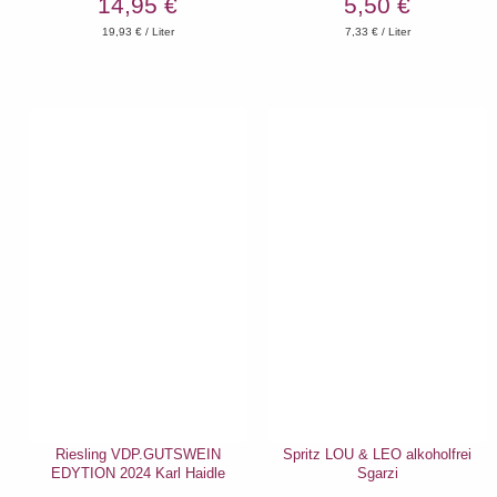
14,95 €
5,50 €
19,93
€ / Liter
7,33
€ / Liter
Riesling VDP.GUTSWEIN
Spritz LOU & LEO alkoholfrei
EDYTION 2024 Karl Haidle
Sgarzi