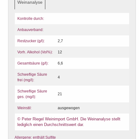
Weinanalyse
Kontrolle durch:
Anbauverband:
Restzucker (g/l):
2,7
Vorh. Alkohol (Vol%):
12
Gesamtsäure (g/l):
6,6
Schweflige Säure
4
frei (mg/l):
Schweflige Säure
21
ges. (mg/l):
Weinstil:
ausgewogen
© Peter Riegel Weinimport GmbH. Die Weinanalyse stellt
lediglich einen Durchschnittswert dar.
Allergene: enthält Sulfite