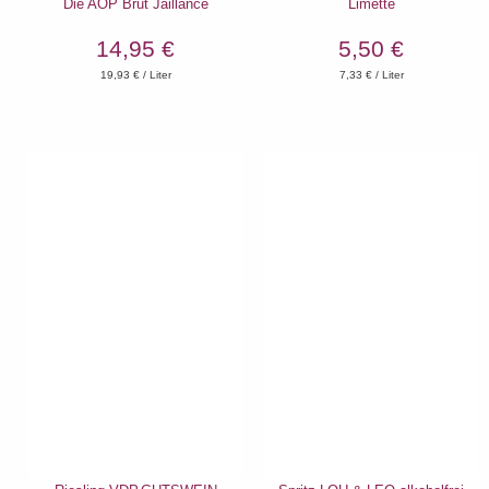
Die AOP Brut Jaillance
Limette
14,95 €
5,50 €
19,93
€ / Liter
7,33
€ / Liter