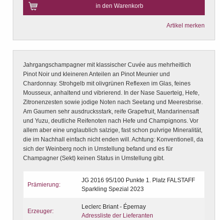
in den Warenkorb
Artikel merken
Jahrgangschampagner mit klassischer Cuvée aus mehrheitlich
Pinot Noir und kleineren Anteilen an Pinot Meunier und
Chardonnay. Strohgelb mit olivgrünen Reflexen im Glas, feines
Mousseux, anhaltend und vibrierend. In der Nase Sauerteig, Hefe,
Zitronenzesten sowie jodige Noten nach Seetang und Meeresbrise.
Am Gaumen sehr ausdrucksstark, reife Grapefruit, Mandarinensaft
und Yuzu, deutliche Reifenoten nach Hefe und Champignons. Vor
allem aber eine unglaublich salzige, fast schon pulvrige Mineralität,
die im Nachhall einfach nicht enden will. Achtung: Konventionell, da
sich der Weinberg noch in Umstellung befand und es für
Champagner (Sekt) keinen Status in Umstellung gibt.
JG 2016 95/100 Punkte 1. Platz FALSTAFF
Prämierung:
Sparkling Spezial 2023
Leclerc Briant - Épernay
Erzeuger:
Adressliste der Lieferanten