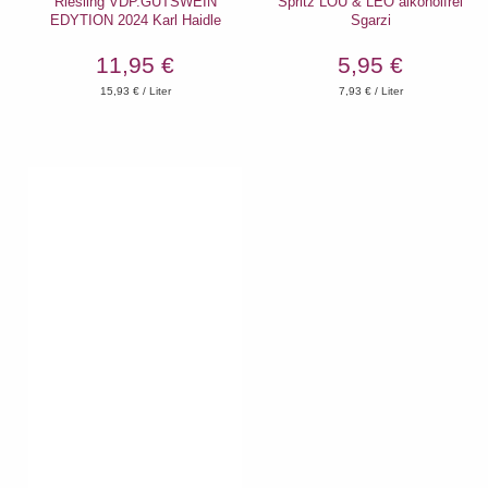
Riesling VDP.GUTSWEIN
Spritz LOU & LEO alkoholfrei
EDYTION 2024 Karl Haidle
Sgarzi
11,95 €
5,95 €
15,93
€ / Liter
7,93
€ / Liter