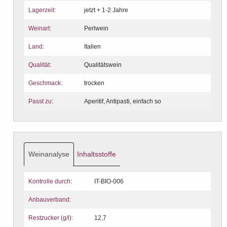
Lagerzeit:
jetzt + 1-2 Jahre
Weinart:
Perlwein
Land:
Italien
Qualität:
Qualitätswein
Geschmack:
trocken
Passt zu:
Aperitif, Antipasti, einfach so
Weinanalyse
Inhaltsstoffe
Kontrolle durch:
IT-BIO-006
Anbauverband:
Restzucker (g/l):
12,7