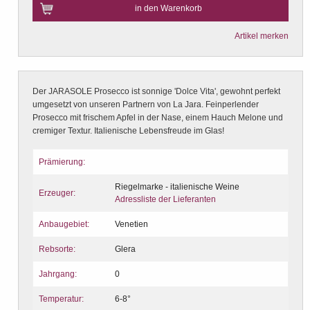
in den Warenkorb
Artikel merken
Der JARASOLE Prosecco ist sonnige 'Dolce Vita', gewohnt perfekt
umgesetzt von unseren Partnern von La Jara. Feinperlender
Prosecco mit frischem Apfel in der Nase, einem Hauch Melone und
cremiger Textur. Italienische Lebensfreude im Glas!
Prämierung:
Riegelmarke - italienische Weine
Erzeuger:
Adressliste der Lieferanten
Anbaugebiet:
Venetien
Rebsorte:
Glera
Jahrgang:
0
Temperatur:
6-8°