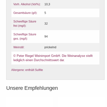
Vorh. Alkohol (Vol%):
10,3
Gesamtsäure (g/l):
5
Schweflige Säure
32
frei (mg/l):
Schweflige Säure
94
ges. (mg/l):
Weinstil:
prickelnd
© Peter Riegel Weinimport GmbH. Die Weinanalyse stellt
lediglich einen Durchschnittswert dar.
Allergene: enthält Sulfite
Unsere Empfehlungen