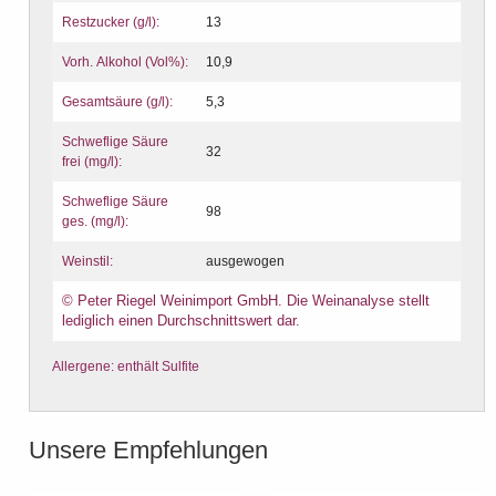
Restzucker (g/l):
13
Vorh. Alkohol (Vol%):
10,9
Gesamtsäure (g/l):
5,3
Schweflige Säure
32
frei (mg/l):
Schweflige Säure
98
ges. (mg/l):
Weinstil:
ausgewogen
© Peter Riegel Weinimport GmbH. Die Weinanalyse stellt
lediglich einen Durchschnittswert dar.
Allergene: enthält Sulfite
Unsere Empfehlungen