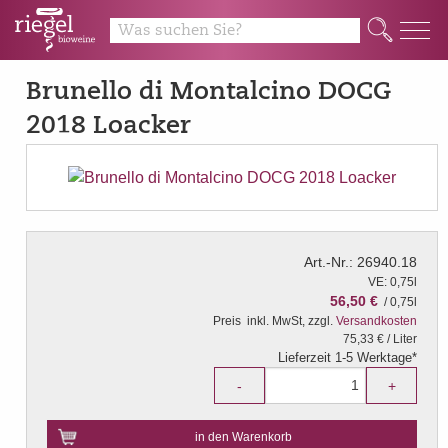
Q
Brunello di Montalcino DOCG
2018 Loacker
Art.-Nr.: 26940.18
VE: 0,75l
56,50 €
/ 0,75l
Preis
inkl. MwSt, zzgl.
Versandkosten
75,33 € / Liter
Lieferzeit 1-5 Werktage*
-
+
in den Warenkorb