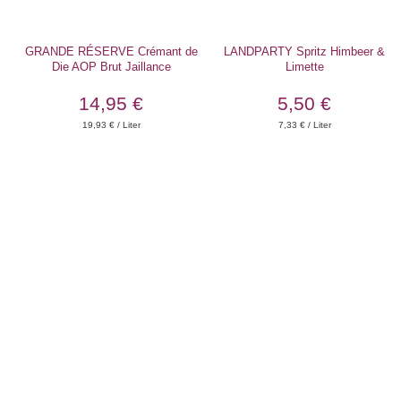
GRANDE RÉSERVE Crémant de
LANDPARTY Spritz Himbeer &
Die AOP Brut Jaillance
Limette
14,95 €
5,50 €
19,93
€ / Liter
7,33
€ / Liter