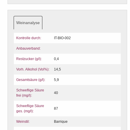
Weinanalyse
Kontrolle durch:
IT-BIO-002
Anbauverband:
Restzucker (g/l):
0,4
Vorh. Alkohol (Vol%):
14,5
Gesamtsäure (g/l):
5,9
Schweflige Säure
40
frei (mg/l):
Schweflige Säure
87
ges. (mg/l):
Weinstil:
Barrique