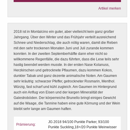
Artikel merken
2018 ist in Montalcino ein guter, aber vielleicht kein ganz großer
Jahrgang. Über den Winter und das Frühjahr verteilt ausreichend
Schnee und Niederschlag, die auch nötig waren, damit die Reben
mit den sehr trockenen Monaten Juni und Juli zurande kommen
konnten. In der zweiten Septemberhälfte dann eher nicht so
willkommene Regenfälle, die dazu führten, dass die Lese teils sehr
hastig beendet werden musste. In der ersten Nase Kolanuss,
Herzkirschen und getrocknete Pflaumen, dazu kommen Kokos,
dunkler Tabak und ganz dezente animalische Noten. Am Gaumen
sehr kräutrig: schwarzer Pfeffer, getrockneter Rosmarin, Menthol.
Würzig, fast scharf und kühl zugleich. Am Gaumen im Hintergrund
auch ein Anflug von Eisen und der kargen Mineralität der
Galestroböden. Der körperreiche Brunello bringt einiges Gewicht
auf die Waage, die Tannine haben eine gute Körnung und der Wein
bleibt sehr lange am Gaumen haften.
JG 2018 94/100 Punkte Parker, 93/100
Prämierung:
Punkte Suckling,18+/20 Punkte Weinwisser