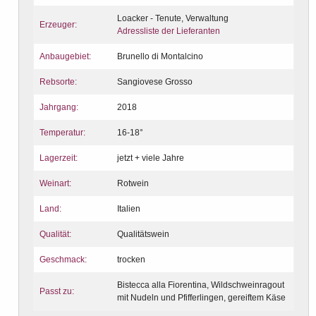
Loacker - Tenute, Verwaltung
Erzeuger:
Adressliste der Lieferanten
Anbaugebiet:
Brunello di Montalcino
Rebsorte:
Sangiovese Grosso
Jahrgang:
2018
Temperatur:
16-18°
Lagerzeit:
jetzt + viele Jahre
Weinart:
Rotwein
Land:
Italien
Qualität:
Qualitätswein
Geschmack:
trocken
Bistecca alla Fiorentina, Wildschweinragout
Passt zu:
mit Nudeln und Pfifferlingen, gereiftem Käse