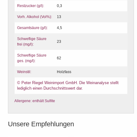
Restzucker (g/l):
0,3
Vorh. Alkohol (Vol%):
13
Gesamtsäure (g/l):
4,5
Schweflige Säure
23
frei (mg/l):
Schweflige Säure
62
ges. (mg/l):
Weinstil:
Holzfass
© Peter Riegel Weinimport GmbH. Die Weinanalyse stellt
lediglich einen Durchschnittswert dar.
Allergene: enthält Sulfite
Unsere Empfehlungen