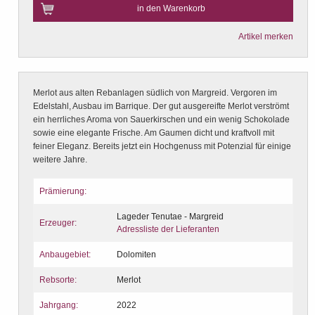
in den Warenkorb
Artikel merken
Merlot aus alten Rebanlagen südlich von Margreid. Vergoren im
Edelstahl, Ausbau im Barrique. Der gut ausgereifte Merlot verströmt
ein herrliches Aroma von Sauerkirschen und ein wenig Schokolade
sowie eine elegante Frische. Am Gaumen dicht und kraftvoll mit
feiner Eleganz. Bereits jetzt ein Hochgenuss mit Potenzial für einige
weitere Jahre.
Prämierung:
Lageder Tenutae - Margreid
Erzeuger:
Adressliste der Lieferanten
Anbaugebiet:
Dolomiten
Rebsorte:
Merlot
Jahrgang:
2022