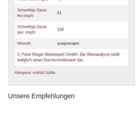
Schweflige Säure
51
frei (mg/l):
Schweflige Säure
126
ges. (mg/l):
Weinstil:
ausgewogen
© Peter Riegel Weinimport GmbH. Die Weinanalyse stellt
lediglich einen Durchschnittswert dar.
Allergene: enthält Sulfite
Unsere Empfehlungen