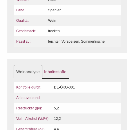
Land:
Spanien
Qualität:
Wein
Geschmack:
trocken
Passt zu:
leichten Vorspeisen, Sommerfrische
Weinanalyse
Inhaltsstoffe
Kontrolle durch:
DE-ÖKO-001
Anbauverband:
Restzucker (g/l):
5,2
Vorh. Alkohol (Vol%):
12,2
Gesamtsäure (g/l):
4,4