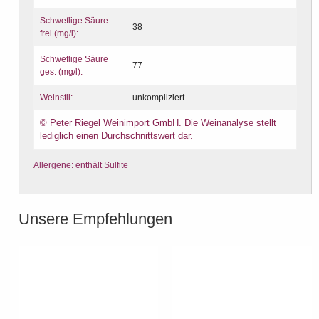
Schweflige Säure
38
frei (mg/l):
Schweflige Säure
77
ges. (mg/l):
Weinstil:
unkompliziert
© Peter Riegel Weinimport GmbH. Die Weinanalyse stellt
lediglich einen Durchschnittswert dar.
Allergene: enthält Sulfite
Unsere Empfehlungen