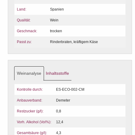
Land:
Spanien
Qualität:
Wein
Geschmack:
trocken
Passt zu:
Rinderbraten, kräftigem Käse
Weinanalyse
Inhaltsstoffe
Kontrolle durch:
ES-ECO-002-CM
Anbauverband:
Demeter
Restzucker (g/l):
0,8
Vorh. Alkohol (Vol%):
12,4
Gesamtsäure (g/l):
4,3