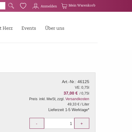
G
Q
Mein Warenkorb
Anmelden
t Herz
Events
Über uns
Art.-Nr.: 46125
VE: 0,75l
37,00 €
/ 0,75l
Preis
inkl. MwSt, zzgl.
Versandkosten
49,33 € / Liter
Lieferzeit 1-5 Werktage*
-
+