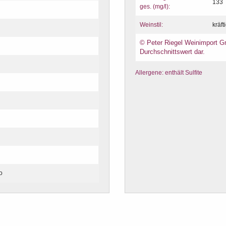
133
ges. (mg/l):
Weinstil:
kräft
© Peter Riegel Weinimport Gm
Durchschnittswert dar.
Allergene: enthält Sulfite
o