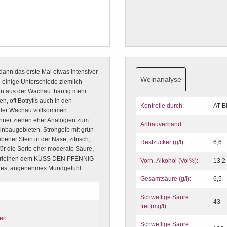
nn das erste Mal etwas intensiver
Weinanalyse
en einige Unterschiede ziemlich
en aus der Wachau: häufig mehr
, oft Botrytis auch in den
Kontrolle durch:
AT-B
us der Wachau vollkommen
enner ziehen eher Analogien zum
Anbauverband:
nbaugebieten. Strohgelb mit grün-
ener Stein in der Nase, zitrisch,
Restzucker (g/l):
6,6
für die Sorte eher moderate Säure,
 verleihen dem KÜSS DEN PFENNIG
Vorh. Alkohol (Vol%):
13,2
ches, angenehmes Mundgefühl.
Gesamtsäure (g/l):
6,5
Schweflige Säure
43
frei (mg/l):
ten
Schweflige Säure