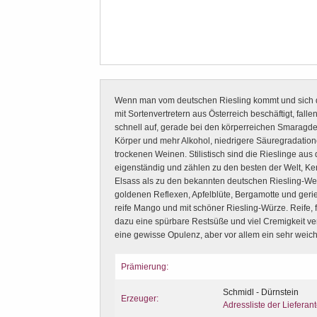
Wenn man vom deutschen Riesling kommt und sich da
mit Sortenvertretern aus Österreich beschäftigt, fall
schnell auf, gerade bei den körperreichen Smaragd
Körper und mehr Alkohol, niedrigere Säuregradationen
trockenen Weinen. Stilistisch sind die Rieslinge a
eigenständig und zählen zu den besten der Welt, K
Elsass als zu den bekannten deutschen Riesling-Wei
goldenen Reflexen, Apfelblüte, Bergamotte und gerieb
reife Mango und mit schöner Riesling-Würze. Reife, 
dazu eine spürbare Restsüße und viel Cremigkeit
eine gewisse Opulenz, aber vor allem ein sehr wei
Prämierung:
Schmidl - Dürnstein
Erzeuger:
Adressliste der Lieferan