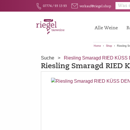
E
F
07774 / 93 13 93
verkauf@riegel.shop
Alle Weine
R
Home
Shop
Riesling 
Suche
>
Riesling Smaragd RIED KÜSS
Riesling Smaragd RIED 