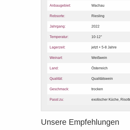
Anbaugebiet:
Wachau
Rebsorte:
Riesling
Jahrgang:
2022
Temperatur:
10-12°
Lagerzeit:
jetzt + 5-8 Jahre
Weinart:
Weißwein
Land:
Österreich
Qualität:
Qualitätswein
Geschmack:
trocken
Passt zu:
exotischer Küche, Risott
Unsere Empfehlungen