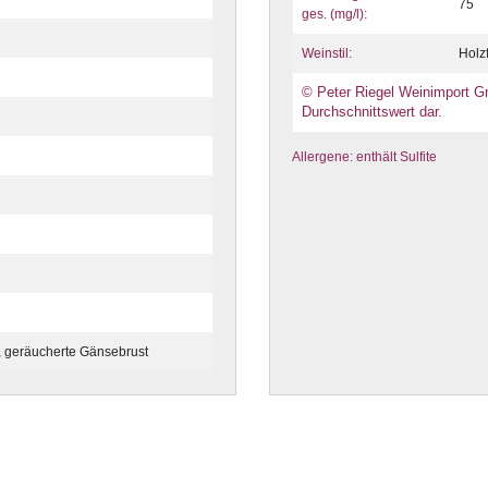
75
ges. (mg/l):
Weinstil:
Holz
© Peter Riegel Weinimport Gm
Durchschnittswert dar.
Allergene: enthält Sulfite
, geräucherte Gänsebrust