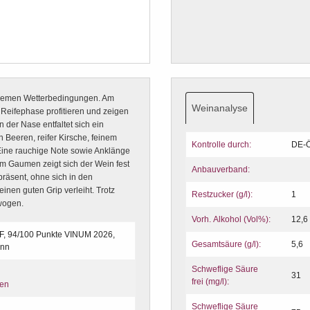
tremen Wetterbedingungen. Am
Weinanalyse
eifephase profitieren und zeigen
n der Nase entfaltet sich ein
 Beeren, reifer Kirsche, feinem
Kontrolle durch:
DE-
Eine rauchige Note sowie Anklänge
Am Gaumen zeigt sich der Wein fest
Anbauverband:
 präsent, ohne sich in den
inen guten Grip verleiht. Trotz
Restzucker (g/l):
1
ewogen.
Vorh. Alkohol (Vol%):
12,6
F, 94/100 Punkte VINUM 2026,
Gesamtsäure (g/l):
5,6
ann
Schweflige Säure
31
frei (mg/l):
ten
Schweflige Säure