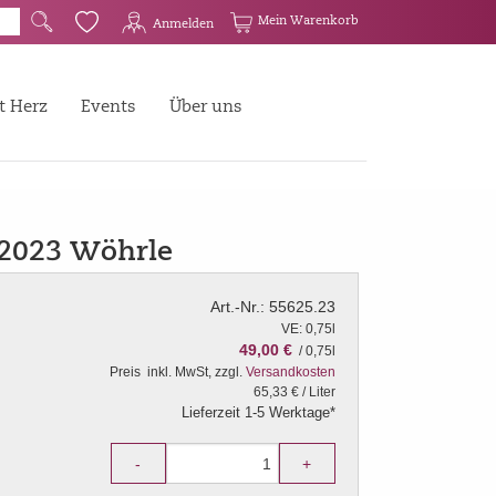
G
Q
Mein Warenkorb
Anmelden
t Herz
Events
Über uns
2023 Wöhrle
Art.-Nr.: 55625.23
VE: 0,75l
49,00 €
/ 0,75l
Preis
inkl. MwSt, zzgl.
Versandkosten
65,33 € / Liter
Lieferzeit 1-5 Werktage*
-
+