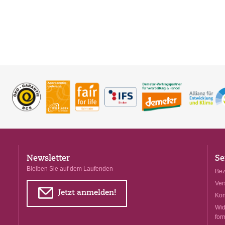
Newsletter
Se
Bleiben Sie auf dem Laufenden
Bez
Ver
E
Jetzt anmelden!
Kon
Wid
for