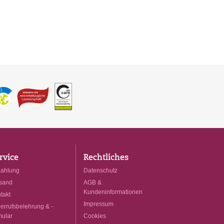
rvice
Rechtliches
ahlung
Datenschutz
sand
AGB &
Kundeninformationen
takt
Impressum
errufsbelehrung & -
mular
Cookies