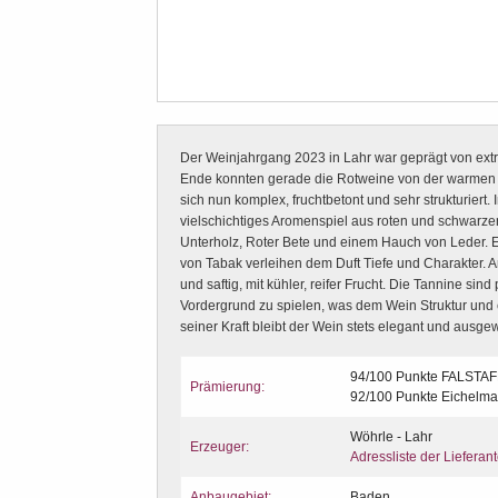
Der Weinjahrgang 2023 in Lahr war geprägt von ex
Ende konnten gerade die Rotweine von der warmen R
sich nun komplex, fruchtbetont und sehr strukturiert. I
vielschichtiges Aromenspiel aus roten und schwarzen
Unterholz, Roter Bete und einem Hauch von Leder. 
von Tabak verleihen dem Duft Tiefe und Charakter. 
und saftig, mit kühler, reifer Frucht. Die Tannine sind
Vordergrund zu spielen, was dem Wein Struktur und e
seiner Kraft bleibt der Wein stets elegant und ausg
94/100 Punkte FALSTAF
Prämierung:
92/100 Punkte Eichelm
Wöhrle - Lahr
Erzeuger:
Adressliste der Lieferan
Anbaugebiet:
Baden