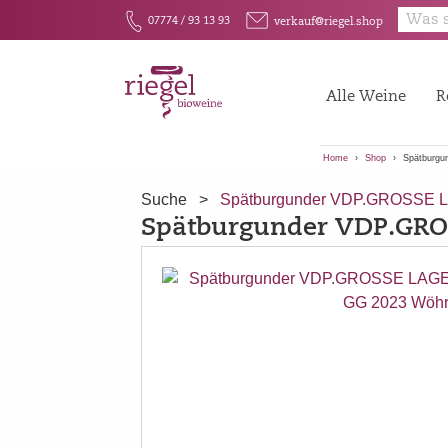
E
F
07774 / 93 13 93
verkauf@riegel.shop
Alle Weine
R
Home
Shop
Spätburg
Suche
>
Spätburgunder VDP.GROSSE
Spätburgunder VDP.GR