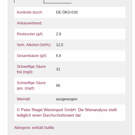
Kontrolle durch:
DE-ÖKO-039
Anbauverband:
Restzucker (g/l):
2,9
Vorh. Alkohol (Vol%):
12,5
Gesamtsäure (g/l):
6,9
Schweflige Säure
31
frei (mg/l):
Schweflige Säure
96
ges. (mg/l):
Weinstil:
ausgewogen
© Peter Riegel Weinimport GmbH. Die Weinanalyse stellt
lediglich einen Durchschnittswert dar.
Allergene: enthält Sulfite