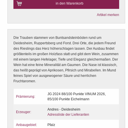
in den Warenkorb
Artikel merken
Die Trauben stammen von Buntsandsteinböden rund um
Deidesheim, Ruppertsberg und Forst. Drei Orte, die jedem Freund
des Rieslings das Herz höherschlagen lassen. Der Ausbau findet
größtenteils im großen Holzfass statt und gibt dem Wein, zusammen
mit einem langen Hefelager, Tiefe und Eleganz gleichermaßen. Der
Wein hat eine feine Mineralität am Gaumen. Die Nase ist klassisch,
das heißt geprägt von Aprikosen, Pfirsich und Mirabellen. Im Mund
feines Spiel von ausgewogener Säure und herrlichen
Fruchtaromen.
JG 2024 88/100 Punkte VINUM 2026,
Prämierung:
85/100 Punkte Eichelmann
Andres - Deidesheim
Erzeuger:
Adressliste der Lieferanten
Anbaugebiet:
Pfalz