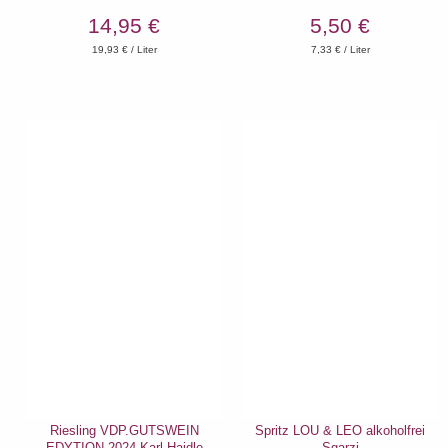
14,95 €
5,50 €
19,93
€ / Liter
7,33
€ / Liter
Riesling VDP.GUTSWEIN
Spritz LOU & LEO alkoholfrei
EDYTION 2024 Karl Haidle
Sgarzi