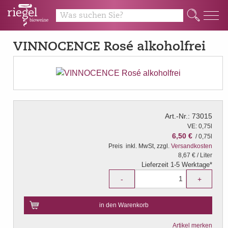
Q
VINNOCENCE Rosé alkoholfrei
Art.-Nr.: 73015
VE: 0,75l
6,50 €
/ 0,75l
Preis
inkl. MwSt, zzgl.
Versandkosten
8,67 € / Liter
Lieferzeit 1-5 Werktage*
-
+
in den Warenkorb
Artikel merken