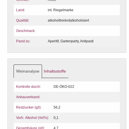
Land:
int. Riegelmarke
Qualität:
alkoholfrei/entalkoholisiert
Geschmack:
Passt zu:
Aperitif, Gartenparty, Antipasti
Weinanalyse
Inhaltsstoffe
Kontrolle durch:
DE-ÖKO-022
Anbauverband:
Restzucker (g/l):
56,2
Vorh. Alkohol (Vol%):
0,1
Gesamtsäure (g/l):
4,7