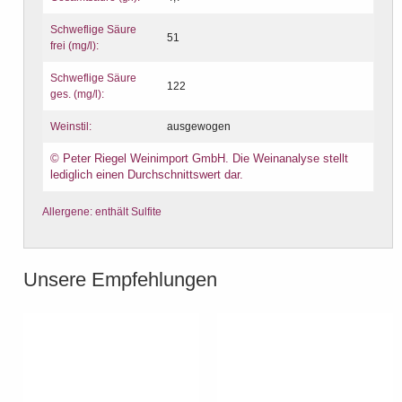
Schweflige Säure
51
frei (mg/l):
Schweflige Säure
122
ges. (mg/l):
Weinstil:
ausgewogen
© Peter Riegel Weinimport GmbH. Die Weinanalyse stellt
lediglich einen Durchschnittswert dar.
Allergene: enthält Sulfite
Unsere Empfehlungen