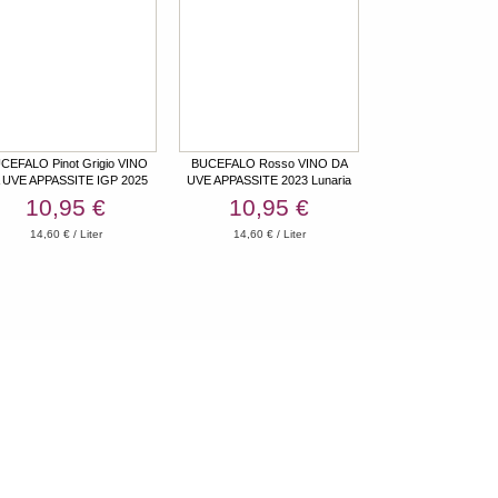
CEFALO Pinot Grigio VINO
BUCEFALO Rosso VINO DA
 UVE APPASSITE IGP 2025
UVE APPASSITE 2023 Lunaria
Lunaria
10,95 €
10,95 €
14,60 € / Liter
14,60 € / Liter