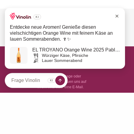
Unsere Qualität für Sie!
So erreichen Sie uns
Sie haben eine Frage oder
Feedback? Wir freuen uns auf
Ihren Anruf oder eine E-Mail.
07774 / 93 13 93
verkauf@riegel.shop
© 2026 Peter Riegel Weinimport GmbH