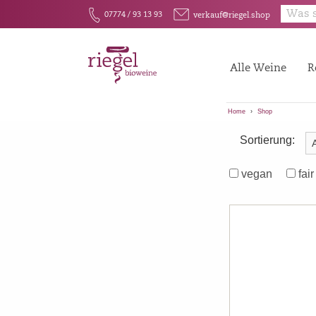
E
F
07774 / 93 13 93
verkauf@riegel.shop
Alle Weine
R
Home
Shop
Sortierung:
vegan
fair