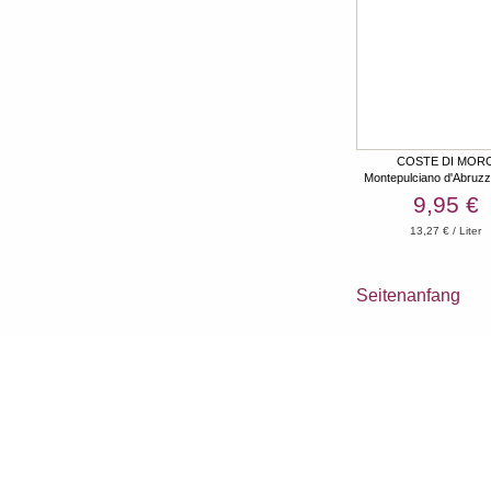
COSTE DI MOR
Montepulciano d'Abru
2020 Lunaria
9,95 €
13,27 € / Liter
Seitenanfang