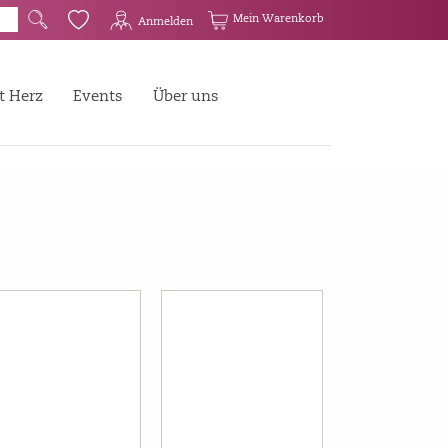
G
Q
Mein Warenkorb
Anmelden
t Herz
Events
Über uns