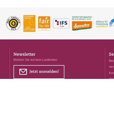
Newsletter
Se
Bleiben Sie auf dem Laufenden
Bez
Ver
E
Jetzt anmelden!
Kon
Wid
for
Ve