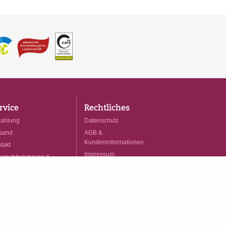
rvice
Rechtliches
ahlung
Datenschutz
sand
AGB &
Kundeninformationen
takt
Impressum
errufsbelehrung & -
mular
Cookies
rtrag widerrufen