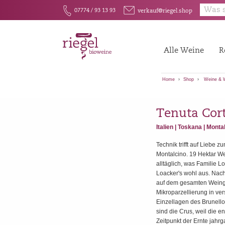
y
E
F
07774 / 93 13 93
verkauf@riegel.shop
Alle Weine
R
Home
Shop
Weine & 
Tenuta Cor
Italien | Toskana | Monta
Technik trifft auf Liebe 
Montalcino. 19 Hektar We
alltäglich, was Familie 
Loacker's wohl aus. Nac
auf dem gesamten Weingu
Mikroparzellierung in 
Einzellagen des Brunel
sind die Crus, weil die 
Zeitpunkt der Ernte jahr