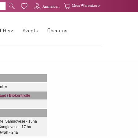
G
Q
Mein Warenkorb
Anmelden
t Herz
Events
Über uns
cker
nd / Biokontrolle
ne: Sangiovese - 18ha
 Sangiovese - 17 ha
Syrah - 2ha