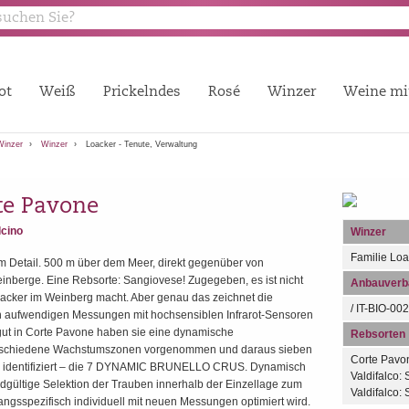
ot
Weiß
Prickelndes
Rosé
Winzer
Weine mi
Winzer
Winzer
Loacker - Tenute, Verwaltung
te Pavone
lcino
Winzer
Familie Loa
zum Detail. 500 m über dem Meer, direkt gegenüber von
inberge. Eine Rebsorte: Sangiovese! Zugegeben, es ist nicht
Anbauverba
Loacker im Weinberg macht. Aber genau das zeichnet die
/ IT-BIO-002
h aufwendigen Messungen mit hochsensiblen Infrarot-Sensoren
t in Corte Pavone haben sie eine dynamische
Rebsorten
verschiedene Wachstumszonen vorgenommen und daraus sieben
Corte Pavo
lo identifiziert – die 7 DYNAMIC BRUNELLO CRUS. Dynamisch
Valdifalco:
endgültige Selektion der Trauben innerhalb der Einzellage zum
Valdifalco: 
gangsspezifisch individuell mit neuen Messungen optimiert wird.