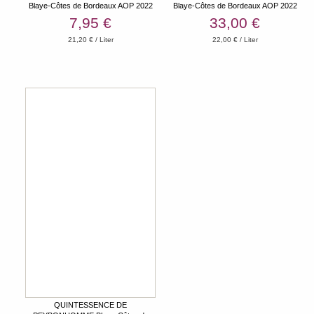
Blaye-Côtes de Bordeaux AOP 2022
Blaye-Côtes de Bordeaux AOP 2022
0,375l
Magnum
7,95 €
33,00 €
21,20 € / Liter
22,00 € / Liter
QUINTESSENCE DE