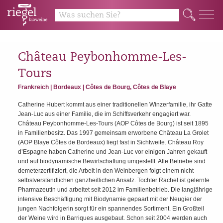
y
Q
Château Peybonhomme-Les-
Tours
Frankreich | Bordeaux | Côtes de Bourg, Côtes de Blaye
Catherine Hubert kommt aus einer traditionellen Winzerfamilie, ihr Gatte
Jean-Luc aus einer Familie, die im Schiffsverkehr engagiert war.
Château Peybonhomme-Les-Tours (AOP Côtes de Bourg) ist seit 1895
in Familienbesitz. Das 1997 gemeinsam erworbene Château La Grolet
(AOP Blaye Côtes de Bordeaux) liegt fast in Sichtweite. Château Roy
d’Espagne haben Catherine und Jean-Luc vor einigen Jahren gekauft
und auf biodynamische Bewirtschaftung umgestellt. Alle Betriebe sind
demeterzertifiziert, die Arbeit in den Weinbergen folgt einem nicht
selbstverständlichen ganzheitlichen Ansatz. Tochter Rachel ist gelernte
Pharmazeutin und arbeitet seit 2012 im Familienbetrieb. Die langjährige
intensive Beschäftigung mit Biodynamie gepaart mit der Neugier der
jungen Nachfolgerin sorgt für ein spannendes Sortiment. Ein Großteil
der Weine wird in Barriques ausgebaut. Schon seit 2004 werden auch