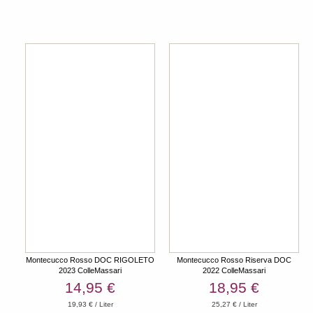
Montecucco Rosso DOC RIGOLETO
Montecucco Rosso Riserva DOC
2023 ColleMassari
2022 ColleMassari
14,95 €
18,95 €
19,93 € / Liter
25,27 € / Liter