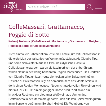
y
Q
ColleMassari, Grattamacco,
Poggio di Sotto
Italien | Toskana | ColleMassari: Montecucco, Grattamacco: Bolgheri,
Poggio di Sotto: Brunello di Montalcino
Nicht einmal ein Jahrzehnt brauchte die Familie, um mit ColleMassari in
die erste Liga der toskanischen Weine aufzusteigen. Als Claudio Tipa
und seine Schwester Maria Iris 1999 das idyllische Castello
ColleMassari erwarben, waren sie fasziniert von der unberührten,
wilden Natur in der wenig bekannten Region Montecucco. Das Portfolio
von Claudio Tipa umfasst heute vier toskanische Spitzenweingüter.
Castello di ColleMassari liegt an den Ausläufern des Monte Amiata in
der kleinen Region Montecucco. Neben charaktervollen Rotweinen wird
hier mit RIGOLETO ein eingängiger Rosso produziert sowie ein
knackiger Rosé und ein eleganter Weißwein aus Vermentino.
Grattamacco in der Maremma gehört zu den ältesten Spitzenweingütern
im mittlerweile berühmten Bolgheri-Gebiet. Die Weinberge von