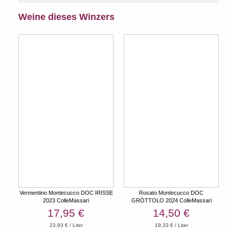
Weine dieses Winzers
Vermentino Montecucco DOC IRISSE
Rosato Montecucco DOC
2023 ColleMassari
GRÒTTOLO 2024 ColleMassari
17,95 €
14,50 €
23,93 € / Liter
19,33 € / Liter