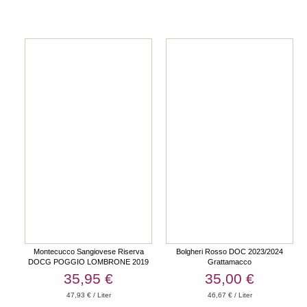
Montecucco Sangiovese Riserva
Bolgheri Rosso DOC 2023/2024
DOCG POGGIO LOMBRONE 2019
Grattamacco
ColleMassari HK
35,95 €
35,00 €
47,93 € / Liter
46,67 € / Liter