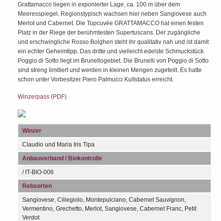
Grattamacco liegen in exponierter Lage, ca. 100 m über dem
Meeresspiegel. Regionstypisch wachsen hier neben Sangiovese auch
Merlot und Cabernet. Die Topcuvée GRATTAMACCO hat einen festen
Platz in der Riege der berühmtesten Supertuscans. Der zugängliche
und erschwingliche Rosso Bolgheri steht ihr qualitativ nah und ist damit
ein echter Geheimtipp. Das dritte und vielleicht edelste Schmuckstück
Poggio di Sotto liegt im Brunellogebiet. Die Brunelli von Poggio di Sotto
sind streng limitiert und werden in kleinen Mengen zugeteilt. Es hatte
schon unter Vorbesitzer Piero Palmucci Kultstatus erreicht.
Winzerpass (PDF)
Winzer
Claudio und Maria Iris Tipa
Anbauverband / Biokontrolle
/ IT-BIO-006
Rebsorten
Sangiovese, Ciliegiolo, Montepulciano, Cabernet Sauvignon,
Vermentino, Grechetto, Merlot, Sangiovese, Cabernet Franc, Petit
Verdot