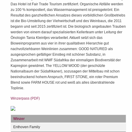
Das Hotel ist Fair Trade Tourism zertifiziert. Organische Abfälle werden
zu 100 % kompostiert, das Wassermanagement ist preisgekrönt. Ein
Resultat des ganzheitlichen Ansatzes dieses vorbildlichen Großbetriebs
ist die Bio-Umstellung der Viehwirtschaft und des Weinbaus, die 2011
begann und seit 2015 zertifiziert ist. Die biologisch angebauten Trauben
werden von einem darauf spezialisierten Kellerteam unter Leitung der
Önologin Tania Kleintjes verarbeitet. Aktuell setzt sich das
Bioweinprogramm aus vier in ihrer qualitativen Hierarchie gut
nachvollziehbaren Weinlinien zusammen: GOOD NATURED als
ausgesprochen gefälliger Einstieg mit schöner Substanz, in
Zusammenarbeit mit WWF Südafrika der einmaligen Biodiversität der
Kapregion gewidmet. The YELLOW WOOD (der geschützte
Nationalbaum der Südafrikaner), sozusagen der Mittelbau mit schon
beeindruckend hohem Anspruch, FIRST STONE, ein roter Premium
Blend sowie FARM HOUSE rot und weiß als alles überstrahlende
Toplinie.
Winzerpass (PDF)
Winzer
Enthoven Family