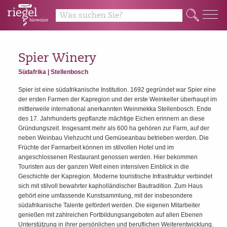
y
Q
Spier Winery
Südafrika | Stellenbosch
Spier ist eine südafrikanische Institution. 1692 gegründet war Spier eine
der ersten Farmen der Kapregion und der erste Weinkeller überhaupt im
mittlerweile international anerkannten Weinmekka Stellenbosch. Ende
des 17. Jahrhunderts gepflanzte mächtige Eichen erinnern an diese
Gründungszeit. Insgesamt mehr als 600 ha gehören zur Farm, auf der
neben Weinbau Viehzucht und Gemüseanbau betrieben werden. Die
Früchte der Farmarbeit können im stilvollen Hotel und im
angeschlossenen Restaurant genossen werden. Hier bekommen
Touristen aus der ganzen Welt einen intensiven Einblick in die
Geschichte der Kapregion. Moderne touristische Infrastruktur verbindet
sich mit stilvoll bewahrter kapholländischer Bautradition. Zum Haus
gehört eine umfassende Kunstsammlung, mit der insbesondere
südafrikanische Talente gefördert werden. Die eigenen Mitarbeiter
genießen mit zahlreichen Fortbildungsangeboten auf allen Ebenen
Unterstützung in ihrer persönlichen und beruflichen Weiterentwicklung.